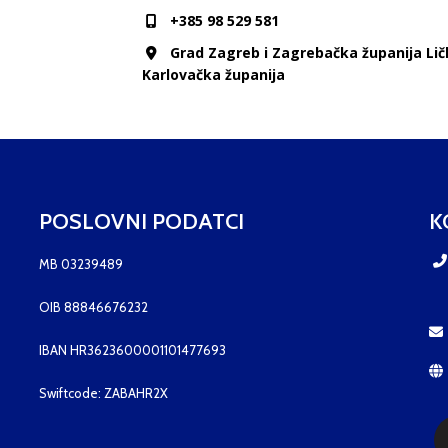
+385 98 529 581
Grad Zagreb i Zagrebačka županija Lič
Karlovačka županija
POSLOVNI PODATCI
K
MB 03239489
OIB 88846676232
IBAN HR3623600001101477693
Swiftcode: ZABAHR2X