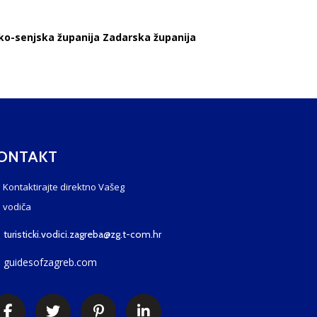
ko-senjska županija Zadarska županija
ONTAKT
Kontaktirajte direktno Vašeg
vodiča
turisticki.vodici.zagreba@zg.t-com.hr
guidesofzagreb.com